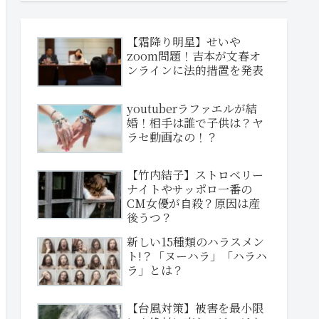
【霜降り明星】せいや
zoom問題！吉本が文春オ
ンラインに法的措置を発表
youtuberラファエルが結
婚！相手は誰で子供は？ヤ
ラセ動画なの！？
【竹内結子】ストロベリー
ナイトやサッポロ一番の
CM女優が自殺？原因は産
後うつ？
新しい15種類のハラスメン
ト!？「ヌーハラ」「ハラハ
ラ」とは？
【台風対策】被害を最小限