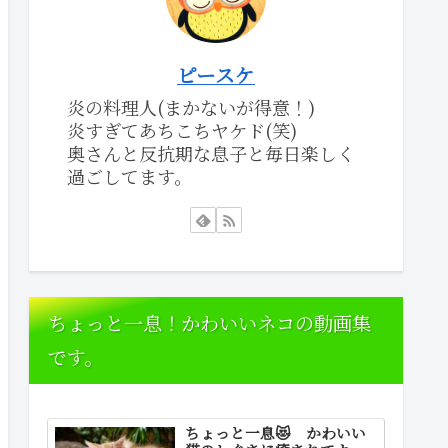
ピースケ
炎の料理人(まかないが得意！)
炎すぎてあちこちヤケド(笑)
奥さんと反抗期な息子と毎日楽しく
過ごしてます。
ちょっと一息！かわいいネコの動画集
です。
ちょっと一息😻 かわいい