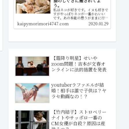
猫のしぐさに癒されてよ
う。
私はネコが好きです。イヌも好きで
すがやっぱりネコが一番かわいい
です。あの本能の思うがままに行動
する所が大好きな理由ですねぇ。
kaipymorimori4747.com
2020.01.29
you tubeで見つけた動画をぜひど
うぞご覧くださいな！
【霜降り明星】せいや
zoom問題！吉本が文春オ
ンラインに法的措置を発表
youtuberラファエルが結
婚！相手は誰で子供は？ヤ
ラセ動画なの！？
【竹内結子】ストロベリー
ナイトやサッポロ一番の
CM女優が自殺？原因は産