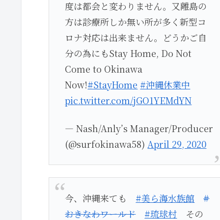
度は都会と変わりません。又離島の
方は診療所しか無い所が多く新型コ
ロナ対応は出来ません。どうかご自
分の為にもStay Home, Do Not
Come to Okinawa
Now!
#StayHome
#沖縄休業中
pic.twitter.com/jGO1YEMdYN
— Nash/Anly’s Manager/Producer
(@surfokinawa58)
April 29, 2020
今、沖縄来ても
#美ら海水族館
#
おきなわワールド
#琉球村
その