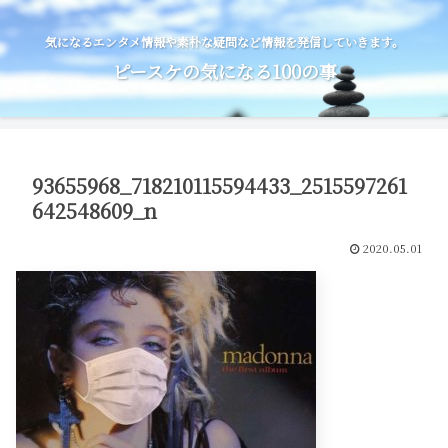
気になるエンタメ情報や素朴な疑問など情報を発信していきます。
ピースケの気になる100の事
93655968_718210115594433_2515597261
642548609_n
2020.05.01