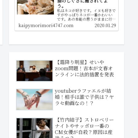
猫のしぐさに癒されてよ
う。
私はネコが好きです。イヌも好きで
すがやっぱりネコが一番かわいい
です。あの本能の思うがままに行動
する所が大好きな理由ですねぇ。
kaipymorimori4747.com
2020.01.29
you tubeで見つけた動画をぜひど
うぞご覧くださいな！
【霜降り明星】せいや
zoom問題！吉本が文春オ
ンラインに法的措置を発表
youtuberラファエルが結
婚！相手は誰で子供は？ヤ
ラセ動画なの！？
【竹内結子】ストロベリー
ナイトやサッポロ一番の
CM女優が自殺？原因は産