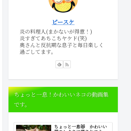
ピースケ
炎の料理人(まかないが得意！)
炎すぎてあちこちヤケド(笑)
奥さんと反抗期な息子と毎日楽しく
過ごしてます。
ちょっと一息！かわいいネコの動画集
です。
ちょっと一息😻 かわいい